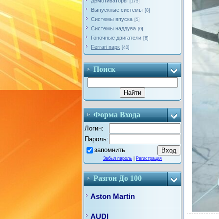
Демотиваторы
[175]
Выпускные системы
[8]
Системы впуска
[5]
Системы наддува
[0]
Гоночные двигатели
[6]
Ferrari парк
[40]
Поиск
Форма Входа
Логин:
Пароль:
запомнить
Забыл пароль
|
Регистрация
Разгон До 100
Aston Martin
AUDI