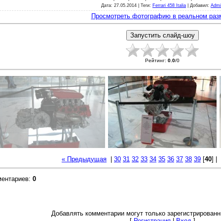
Дата
: 27.05.2014 |
Теги
:
Ferrari 458 Italia
|
Добавил
:
Admi
Просмотреть фотографию в реальном раз
Рейтинг
:
0.0
/
0
« Предыдущая
|
30
31
32
33
34
35
36
37
38
39
[
40
] |
ментариев
:
0
Добавлять комментарии могут только зарегистрированн
[
Регистрация
|
Вход
]