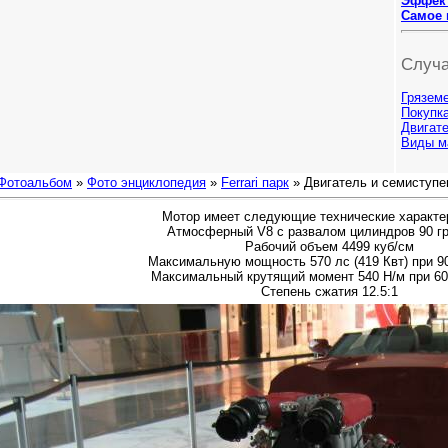
Эффект
Самое 
Случа
Грязем
Покупка
Двигат
Виды м
Фотоальбом
»
Фото энциклопедия
»
Ferrari парк
» Двигатель и семиступен
Мотор имеет следующие технические характе
Атмосферный V8 с развалом цилиндров 90 г
Рабочий объем 4499 куб/см
Максимальную мощность 570 лс (419 Квт) при 9
Максимальный крутящий момент 540 Н/м при 60
Степень сжатия 12.5:1