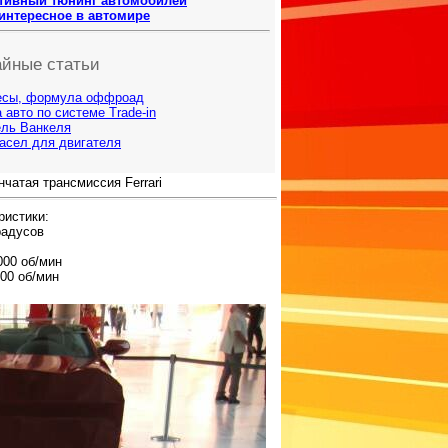
ивный тюнинг автомобилей
интересное в автомире
йные статьи
есы, формула оффроад
 авто по системе Trade-in
ель Ванкеля
асел для двигателя
чатая трансмиссия Ferrari
ристики:
радусов
000 об/мин
00 об/мин