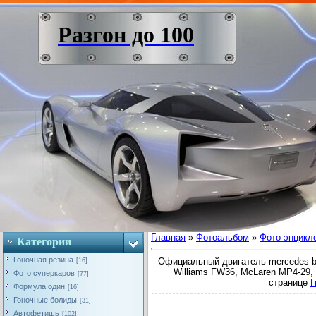
Разгон до 100
Главная
»
Фотоальбом
»
Фото энцикл
Категории
Гоночная резина
Официальный двигатель mercedes-be
[16]
Williams FW36, McLaren MP4-29,
Фото суперкаров
[77]
странице
Г
Формула один
[16]
Гоночные болиды
[31]
Автофетишь
[102]