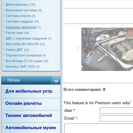
Демотиваторы
[176]
Выпускные системы
[8]
Системы впуска
[5]
Системы наддува
[30]
Гоночные двигатели
[7]
Ferrari парк
[40]
ДВС с огромным наддувом
[7]
Авто обои 4K Ultra HD
[14]
Ужасы ДВС
[21]
Под капотом суперкара
[8]
Все болиды F1 по годам
[52]
Автозвук AMT 2015
[0]
Меню
Всего комментариев
:
0
Для мобильных устр.
This feature is for Premium users only!
Онлайн расчеты
Имя *:
Тюнинг автомобилей
Email *:
Автомобильные музеи