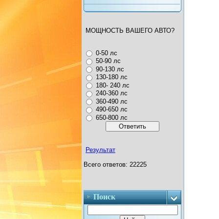
МОЩНОСТЬ ВАШЕГО АВТО?
0-50 лс
50-90 лс
90-130 лс
130-180 лс
180- 240 лс
240-360 лс
360-490 лс
490-650 лс
650-800 лс
Результат
Всего ответов: 22225
Поиск