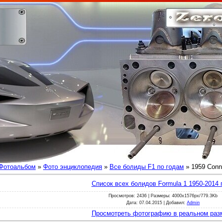
Фотоальбом
»
Фото энциклопедия
»
Все болиды F1 по годам
» 1959 Conn
Список всех болидов Formula 1 1950-2014 
Просмотров
: 2436 |
Размеры
: 4000x1576px/779.3Kb
Дата
: 07.04.2015 |
Добавил
:
Admin
Просмотреть фотографию в реальном раз