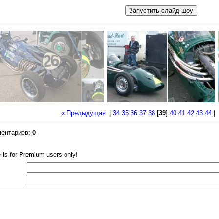
« Предыдущая
|
34
35
36
37
38
[
39
]
40
41
42
43
44
|
ментариев
:
0
e is for Premium users only!