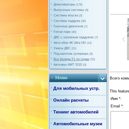
Демотиваторы
[176]
Выпускные системы
[8]
Системы впуска
[5]
Системы наддува
[30]
Гоночные двигатели
[7]
Ferrari парк
[40]
ДВС с огромным наддувом
[7]
Авто обои 4K Ultra HD
[14]
Ужасы ДВС
[21]
Под капотом суперкара
[8]
Все болиды F1 по годам
[52]
Автозвук AMT 2015
[0]
Меню
Всего ком
Для мобильных устр.
This featur
Имя *:
Онлайн расчеты
Email *:
Тюнинг автомобилей
Автомобильные музеи