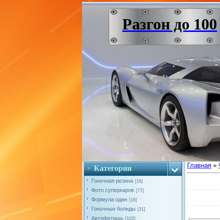
Разгон до 100
Главная
»
Категории
Гоночная резина
[16]
Фото суперкаров
[77]
Формула один
[16]
Гоночные болиды
[31]
Автофетишь
[102]