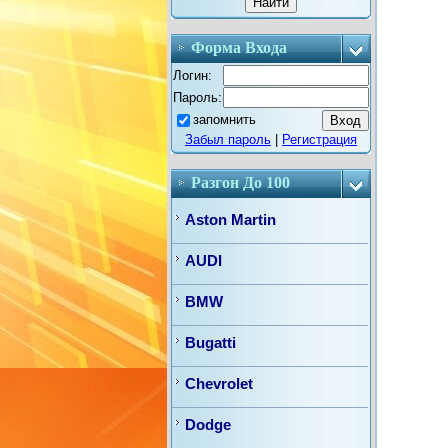
Форма Входа
Логин:
Пароль:
запомнить
Забыл пароль
|
Регистрация
Разгон До 100
Aston Martin
AUDI
BMW
Bugatti
Chevrolet
Dodge