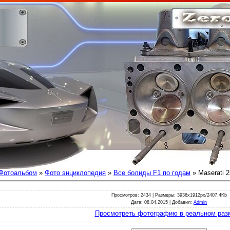
Фотоальбом
»
Фото энциклопедия
»
Все болиды F1 по годам
» Maserati 
Просмотров
: 2434 |
Размеры
: 3936x1912px/2407.4Kb
Дата
: 08.04.2015 |
Добавил
:
Admin
Просмотреть фотографию в реальном раз