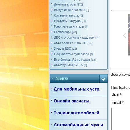
Демотиваторы
[176]
Выпускные системы
[8]
Системы впуска
[5]
Системы наддува
[30]
Гоночные двигатели
[7]
Ferrari парк
[40]
ДВС с огромным наддувом
[7]
Авто обои 4K Ultra HD
[14]
Ужасы ДВС
[21]
Под капотом суперкара
[8]
Все болиды F1 по годам
[52]
Автозвук AMT 2015
[0]
Всего ком
Меню
This featur
Для мобильных устр.
Имя *:
Онлайн расчеты
Email *:
Тюнинг автомобилей
Автомобильные музеи