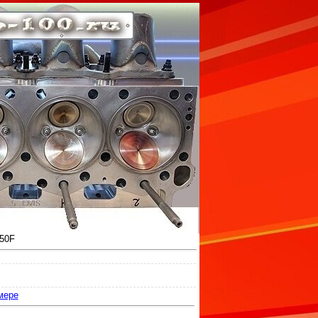
250F
мере