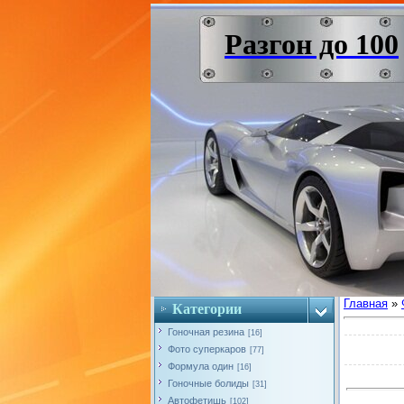
Разгон до 100
Главная
»
Категории
Гоночная резина
[16]
Фото суперкаров
[77]
Формула один
[16]
Гоночные болиды
[31]
Автофетишь
[102]