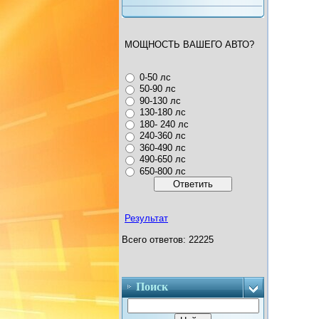
МОЩНОСТЬ ВАШЕГО АВТО?
0-50 лс
50-90 лс
90-130 лс
130-180 лс
180- 240 лс
240-360 лс
360-490 лс
490-650 лс
650-800 лс
Результат
Всего ответов: 22225
Поиск